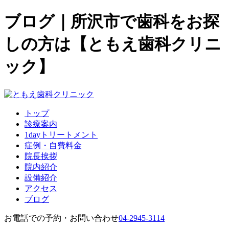
ブログ｜所沢市で歯科をお探
しの方は【ともえ歯科クリニ
ック】
トップ
診療案内
1dayトリートメント
症例・自費料金
院長挨拶
院内紹介
設備紹介
アクセス
ブログ
お電話での予約・お問い合わせ
04-2945-3114