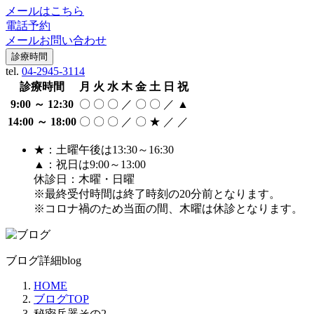
メールはこちら
電話予約
メールお問い合わせ
診療時間
tel.
04-2945-3114
診療時間
月
火
水
木
金
土
日
祝
9:00 ～ 12:30
〇
〇
〇
／
〇
〇
／
▲
14:00 ～ 18:00
〇
〇
〇
／
〇
★
／
／
★：土曜午後は13:30～16:30
▲：祝日は9:00～13:00
休診日：木曜・日曜
※最終受付時間は終了時刻の20分前となります。
※コロナ禍のため当面の間、木曜は休診となります。
ブログ詳細
blog
HOME
ブログTOP
秘密兵器その2